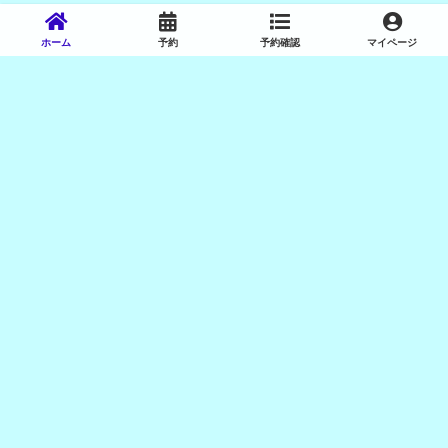
ホーム
予約
予約確認
マイページ
サイトポリシー
プライバシーポリシー
特定商取引法
施設利用に関する遵守事項
ﾒｶﾞﾛｽLEANBODY会則
ﾒｶﾞﾛｽクラブ会員会則
会員登録・申し込み・利用案内
問い合わせ